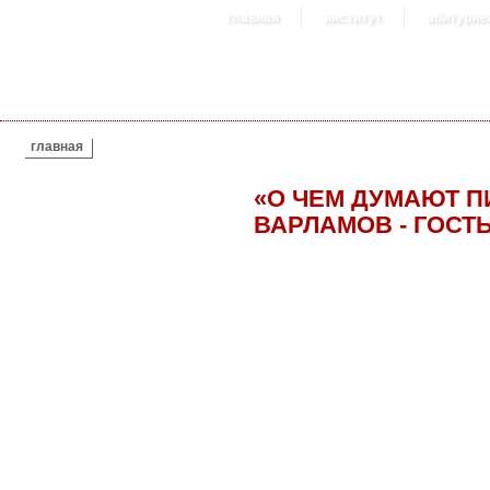
главная
институт
абитурие
ВЫ ЗДЕСЬ
главная
«О ЧЕМ ДУМАЮТ П
ВАРЛАМОВ - ГОСТ