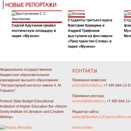
НОВЫЕ РЕПОРТАЖИ
Студенты третьего курса
Сту
Сергей Арутюнов провёл
Виктория Курицина и
фак
поэтическую площадку в
Андрей Трифонов
Муз
парке «Музеон»
выступили на фестивале
Мел
«Пространство Слова» в
парке «Музеон»
Федеральное государственное
КОНТАКТЫ
бюджетное образовательное
учреждение высшего образования
Приемная комиссия:
"Литературный институт имени А. М.
priem@litinstitut.ru
; +7 495 694-12-8
Горького"
Приемная ректора:
Federal State Budget Educational
rectorat@litinstitut.ru
; +7 495 694-12
Institution of Higher Education the «Maxim
Gorky Institute of Literature and Creative
Редактор сайта:
Writing»
editor@litinstitut.ru
/
Группа ВКонтак
Канал в Max