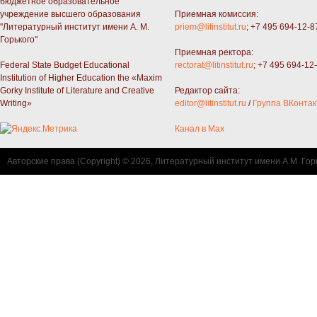
бюджетное образовательное
учреждение высшего образования
Приемная комиссия:
"Литературный институт имени А. М.
priem@litinstitut.ru
; +7 495 694-12-8
Горького"
Приемная ректора:
Federal State Budget Educational
rectorat@litinstitut.ru
; +7 495 694-12
Institution of Higher Education the «Maxim
Gorky Institute of Literature and Creative
Редактор сайта:
Writing»
editor@litinstitut.ru
/
Группа ВКонтак
Канал в Max
Авторские права (Copyright) © 2026, Литературный институт имени А.М. Гор