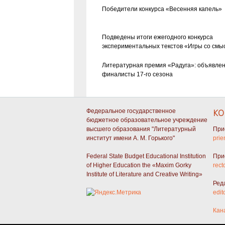
Победители конкурса «Весенняя капель»
Подведены итоги ежегодного конкурса
экспериментальных текстов «Игры со смы
Литературная премия «Радуга»: объявле
финалисты 17-го сезона
Федеральное государственное
КО
бюджетное образовательное учреждение
высшего образования "Литературный
При
институт имени А. М. Горького"
prie
Federal State Budget Educational Institution
При
of Higher Education the «Maxim Gorky
rect
Institute of Literature and Creative Writing»
Ред
edit
Кан