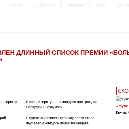
институт
абитуриенту
обучение
наука
культу
ЛЕН ДЛИННЫЙ СПИСОК ПРЕМИИ «БО
»
СКО
нистерства
Итоги литературного конкурса для граждан
«Муран
Беларуси «Созвучие»
Круглый
орий
Студентка Литинститута Ану Костя стала
лауреатом конкурса имени Казинцева