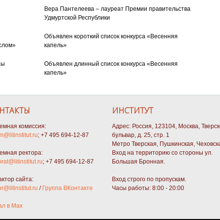
Вера Пантелеева – лауреат Премии правительства
Удмуртской Республики
Объявлен короткий список конкурса «Весенняя
слом»
капель»
ны
Объявлен длинный список конкурса «Весенняя
капель»
НТАКТЫ
ИНСТИТУТ
емная комиссия:
Адрес: Россия, 123104, Москва, Тверс
m@litinstitut.ru
; +7 495 694-12-87
бульвар, д. 25, стр. 1
Метро Тверская, Пушкинская, Чеховск
емная ректора:
Вход на территорию со стороны ул.
orat@litinstitut.ru
; +7 495 694-12-87
Большая Бронная.
актор сайта:
Вход строго по пропускам.
or@litinstitut.ru
/
Группа ВКонтакте
Часы работы: 8:00 - 20:00
ал в Max