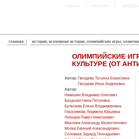
главная
институт
абитурие
ВЫ ЗДЕСЬ
главная
история, всемирная история, олимпийские игры, олимпиад
ОЛИМПИЙСКИЕ ИГ
КУЛЬТУРЕ (ОТ АН
Автор:
Гвоздева Татьяна Борисовна
Гвоздева Инна Андреевна
Автор:
Никишин Владимир Олегович
Бродская Нина Петровна
Булычева Елена Владимировна
Герасимова Людмила Юрьевна
Лебедев Павел Николаевич
Махлаюк Александр Валентинович
Молев Евгений Александрович
Соловьев Эдуард Геннадьевич