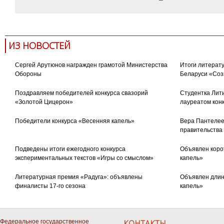
ИЗ НОВОСТЕЙ
Сергей Арутюнов награжден грамотой Министерства
Итоги литерату
Обороны
Беларуси «Соз
Поздравляем победителей конкурса свазорий
Студентка Лити
«Золотой Цицерон»
лауреатом кон
Победители конкурса «Весенняя капель»
Вера Пантелее
правительства
Подведены итоги ежегодного конкурса
Объявлен коро
экспериментальных текстов «Игры со смыслом»
капель»
Литературная премия «Радуга»: объявлены
Объявлен длин
финалисты 17-го сезона
капель»
Федеральное государственное
КОНТАКТЫ