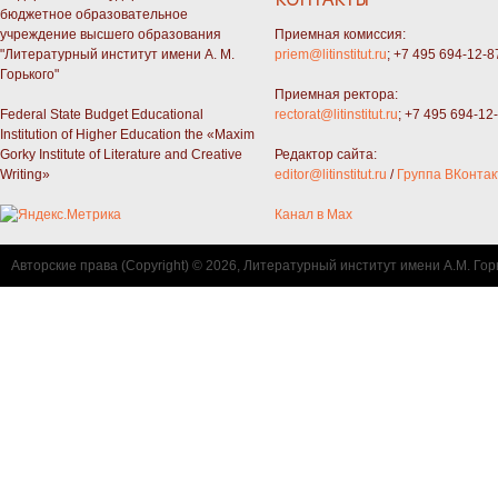
бюджетное образовательное
учреждение высшего образования
Приемная комиссия:
"Литературный институт имени А. М.
priem@litinstitut.ru
; +7 495 694-12-8
Горького"
Приемная ректора:
Federal State Budget Educational
rectorat@litinstitut.ru
; +7 495 694-12
Institution of Higher Education the «Maxim
Gorky Institute of Literature and Creative
Редактор сайта:
Writing»
editor@litinstitut.ru
/
Группа ВКонтак
Канал в Max
Авторские права (Copyright) © 2026, Литературный институт имени А.М. Гор