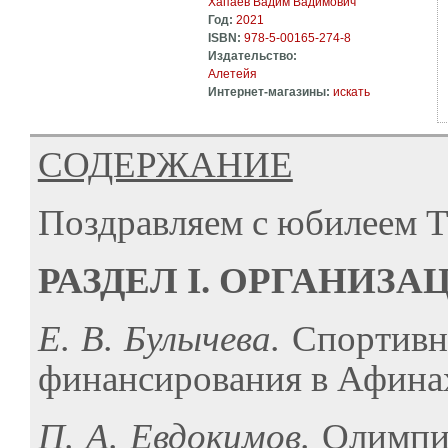
Хапаев Вадим Вадимович
Год:
2021
ISBN:
978-5-00165-274-8
Издательство:
Алетейя
Интернет-магазины:
искать
СОДЕРЖАНИЕ
Поздравляем с юбилеем Т
РАЗДЕЛ I. ОРГАНИЗА
Е. В. Булычева.
Спортивн
финансирования в Афинах (
П. А. Евдокимов.
Олимпий