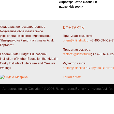
«Пространство Слова» в
парке «Музеон»
Федеральное государственное
КОНТАКТЫ
бюджетное образовательное
учреждение высшего образования
Приемная комиссия:
"Литературный институт имени А. М.
priem@litinstitut.ru
; +7 495 694-12-8
Горького"
Приемная ректора:
Federal State Budget Educational
rectorat@litinstitut.ru
; +7 495 694-12
Institution of Higher Education the «Maxim
Gorky Institute of Literature and Creative
Редактор сайта:
Writing»
editor@litinstitut.ru
/
Группа ВКонтак
Канал в Max
Авторские права (Copyright) © 2026, Литературный институт имени А.М. Гор