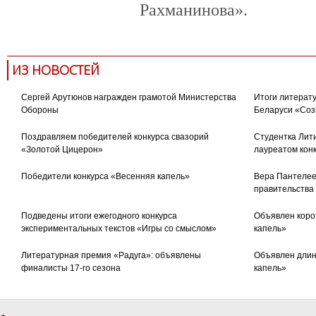
Рахманинова».
ИЗ НОВОСТЕЙ
Сергей Арутюнов награжден грамотой Министерства
Итоги литерату
Обороны
Беларуси «Соз
Поздравляем победителей конкурса свазорий
Студентка Лити
«Золотой Цицерон»
лауреатом кон
Победители конкурса «Весенняя капель»
Вера Пантелее
правительства
Подведены итоги ежегодного конкурса
Объявлен коро
экспериментальных текстов «Игры со смыслом»
капель»
Литературная премия «Радуга»: объявлены
Объявлен длин
финалисты 17-го сезона
капель»