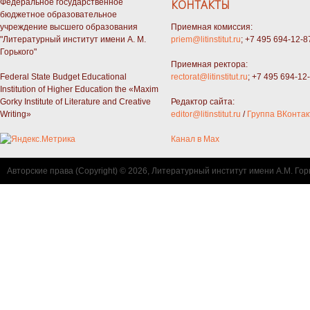
Федеральное государственное
КОНТАКТЫ
бюджетное образовательное
учреждение высшего образования
Приемная комиссия:
"Литературный институт имени А. М.
priem@litinstitut.ru
; +7 495 694-12-8
Горького"
Приемная ректора:
Federal State Budget Educational
rectorat@litinstitut.ru
; +7 495 694-12
Institution of Higher Education the «Maxim
Gorky Institute of Literature and Creative
Редактор сайта:
Writing»
editor@litinstitut.ru
/
Группа ВКонтак
Канал в Max
Авторские права (Copyright) © 2026, Литературный институт имени А.М. Гор