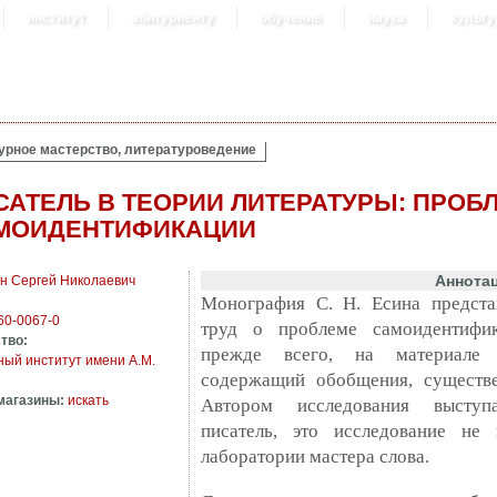
институт
абитуриенту
обучение
наука
культу
урное мастерство, литературоведение
САТЕЛЬ В ТЕОРИИ ЛИТЕРАТУРЫ: ПРОБ
МОИДЕНТИФИКАЦИИ
Аннота
н Сергей Николаевич
Монография С. Н. Есина предста
60-0067-0
труд о проблеме самоидентифик
тво:
прежде всего, на материале 
ый институт имени А.М.
содержащий обобщения, существе
магазины:
искать
Автором исследования выступ
писатель, это исследование не 
лаборатории мастера слова.