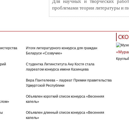
Для научных и творческих работн
проблемами теории литературы и пи
СКО
нистерства
Итоги литературного конкурса для граждан
«Муран
Беларуси «Созвучие»
Круглый
орий
Студентка Литинститута Ану Костя стала
лауреатом конкурса имени Казинцева
Вера Пантелеева – лауреат Премии правительства
Удмуртской Республики
Объявлен короткий список конкурса «Весенняя
слом»
капель»
ны
Объявлен длинный список конкурса «Весенняя
капель»