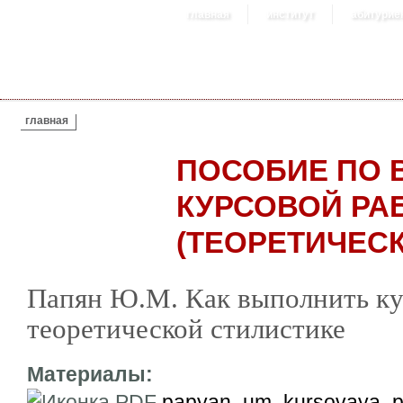
главная
институт
абитурие
ВЫ ЗДЕСЬ
главная
ПОСОБИЕ ПО
КУРСОВОЙ РА
(ТЕОРЕТИЧЕС
Папян Ю.М. Как выполнить ку
теоретической стилистике
Материалы:
papyan_um_kursovaya_po_