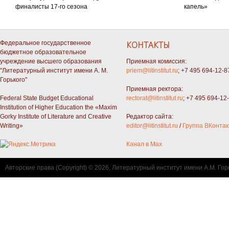
финалисты 17-го сезона
капель»
Федеральное государственное
КОНТАКТЫ
бюджетное образовательное
учреждение высшего образования
Приемная комиссия:
"Литературный институт имени А. М.
priem@litinstitut.ru
; +7 495 694-12-8
Горького"
Приемная ректора:
Federal State Budget Educational
rectorat@litinstitut.ru
; +7 495 694-12
Institution of Higher Education the «Maxim
Gorky Institute of Literature and Creative
Редактор сайта:
Writing»
editor@litinstitut.ru
/
Группа ВКонтак
Канал в Max
Авторские права (Copyright) © 2026, Литературный институт имени А.М. Гор