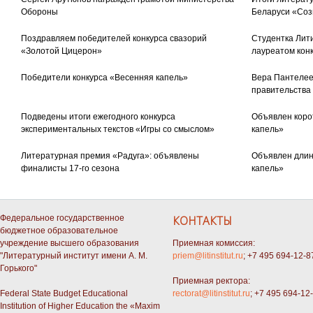
Обороны
Беларуси «Соз
Поздравляем победителей конкурса свазорий
Студентка Лити
«Золотой Цицерон»
лауреатом кон
Победители конкурса «Весенняя капель»
Вера Пантелее
правительства
Подведены итоги ежегодного конкурса
Объявлен коро
экспериментальных текстов «Игры со смыслом»
капель»
Литературная премия «Радуга»: объявлены
Объявлен длин
финалисты 17-го сезона
капель»
Федеральное государственное
КОНТАКТЫ
бюджетное образовательное
учреждение высшего образования
Приемная комиссия:
"Литературный институт имени А. М.
priem@litinstitut.ru
; +7 495 694-12-8
Горького"
Приемная ректора:
Federal State Budget Educational
rectorat@litinstitut.ru
; +7 495 694-12
Institution of Higher Education the «Maxim