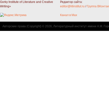
Gorky Institute of Literature and Creative
Редактор сайта:
Writing»
editor@litinstitut.ru
/
Группа ВКонтак
Канал в Max
Авторские права (Copyright) © 2026, Литературный институт имени А.М. Гор