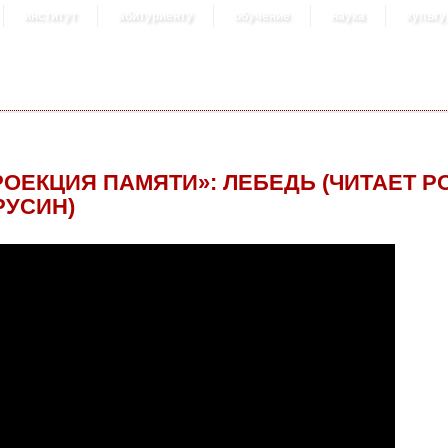
институт
абитуриенту
обучение
наука
культу
РОЕКЦИЯ ПАМЯТИ»: ЛЕБЕДЬ (ЧИТАЕТ Р
РУСИН)
: ЛЕБЕДЬ