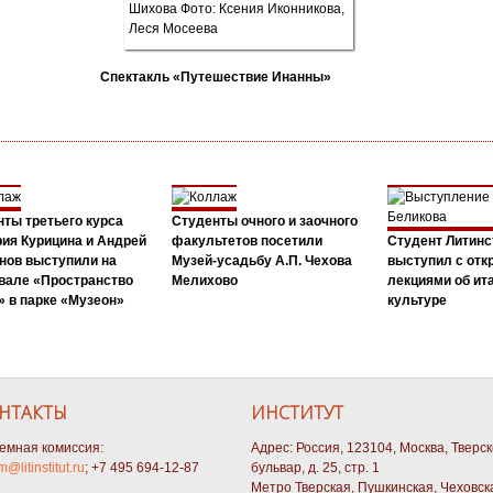
Спектакль «Путешествие Инанны»
ты третьего курса
Студенты очного и заочного
ия Курицина и Андрей
факультетов посетили
Студент Литинс
нов выступили на
Музей-усадьбу А.П. Чехова
выступил с от
вале «Пространство
Мелихово
лекциями об ит
 в парке «Музеон»
культуре
НТАКТЫ
ИНСТИТУТ
емная комиссия:
Адрес: Россия, 123104, Москва, Тверс
m@litinstitut.ru
; +7 495 694-12-87
бульвар, д. 25, стр. 1
Метро Тверская, Пушкинская, Чеховск