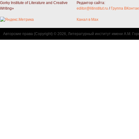
Gorky Institute of Literature and Creative
Редактор сайта:
Writing»
editor@litinstitut.ru
/
Группа ВКонтак
Канал в Max
Авторские права (Copyright) © 2026, Литературный институт имени А.М. Гор