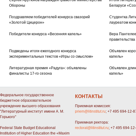
Сергей Арутюнов награжден грамотой Министерства
Итоги литерату
Обороны
Беларуси «Соз
Поздравляем победителей конкурса свазорий
Студентка Лити
«Золотой Цицерон»
лауреатом кон
Победители конкурса «Весенняя капель»
Вера Пантелее
правительства
Подведены итоги ежегодного конкурса
Объявлен коро
экспериментальных текстов «Игры со смыслом»
капель»
Литературная премия «Радуга»: объявлены
Объявлен длин
финалисты 17-го сезона
капель»
Федеральное государственное
КОНТАКТЫ
бюджетное образовательное
учреждение высшего образования
Приемная комиссия:
"Литературный институт имени А. М.
priem@litinstitut.ru
; +7 495 694-12-8
Горького"
Приемная ректора:
Federal State Budget Educational
rectorat@litinstitut.ru
; +7 495 694-12
Institution of Higher Education the «Maxim