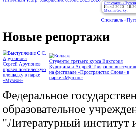
Спектакль «Путеш
Июл 5 2026 - 10:2
Maxim Gorky
.
Спектакль «Пут
Новые репортажи
Студенты третьего курса Виктория
Сергей Арутюнов
Курицина и Андрей Трифонов выступил
провёл поэтическую
на фестивале «Пространство Слова» в
площадку в парке
парке «Музеон»
«Музеон»
Федеральное государстве
образовательное учрежде
"Литературный институт 