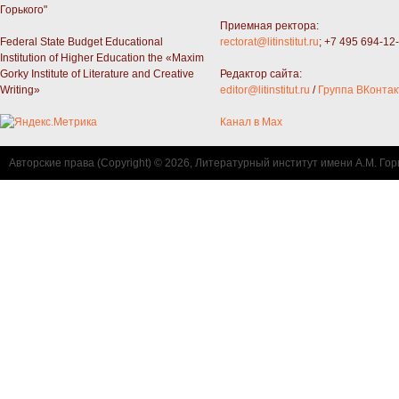
Горького"
Приемная ректора:
Federal State Budget Educational
rectorat@litinstitut.ru
; +7 495 694-12
Institution of Higher Education the «Maxim
Gorky Institute of Literature and Creative
Редактор сайта:
Writing»
editor@litinstitut.ru
/
Группа ВКонтак
Канал в Max
Авторские права (Copyright) © 2026, Литературный институт имени А.М. Гор