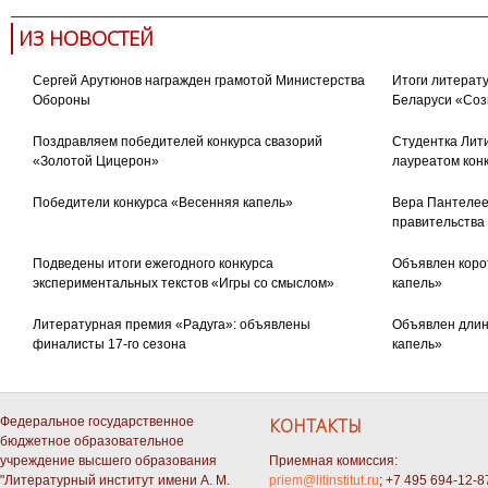
ИЗ НОВОСТЕЙ
Сергей Арутюнов награжден грамотой Министерства
Итоги литерату
Обороны
Беларуси «Соз
Поздравляем победителей конкурса свазорий
Студентка Лити
«Золотой Цицерон»
лауреатом кон
Победители конкурса «Весенняя капель»
Вера Пантелее
правительства
Подведены итоги ежегодного конкурса
Объявлен коро
экспериментальных текстов «Игры со смыслом»
капель»
Литературная премия «Радуга»: объявлены
Объявлен длин
финалисты 17-го сезона
капель»
Федеральное государственное
КОНТАКТЫ
бюджетное образовательное
учреждение высшего образования
Приемная комиссия:
"Литературный институт имени А. М.
priem@litinstitut.ru
; +7 495 694-12-8