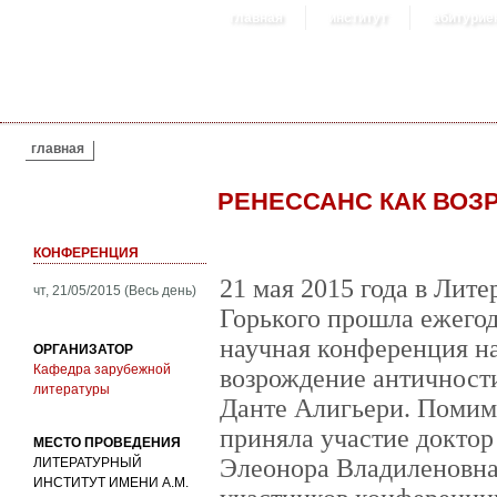
главная
институт
абитурие
ВЫ ЗДЕСЬ
главная
РЕНЕССАНС КАК ВОЗ
КОНФЕРЕНЦИЯ
21 мая 2015 года в Лит
чт, 21/05/2015 (Весь день)
Горького прошла ежегод
научная конференция на
ОРГАНИЗАТОР
Кафедра зарубежной
возрождение античност
литературы
Данте Алигьери. Помимо
приняла участие докто
МЕСТО ПРОВЕДЕНИЯ
Элеонора Владиленовна
ЛИТЕРАТУРНЫЙ
ИНСТИТУТ ИМЕНИ А.М.