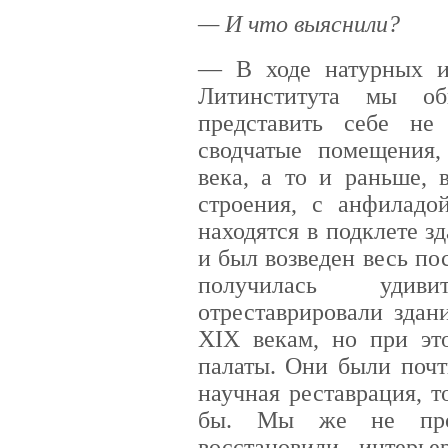
— И что выяснили?
— В ходе натурных ис
Литинститута мы о
представить себе не
сводчатые помещения,
века, а то и раньше, 
строения, с анфиладо
находятся в подклете з
и был возведен весь п
получилась удив
отреставрировали здан
XIX векам, но при эт
палаты. Они были почт
научная реставрация, т
бы. Мы же не про
восстановили интерь