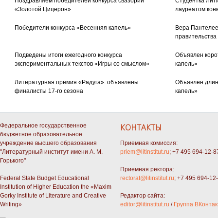
Поздравляем победителей конкурса свазорий
Студентка Лити
«Золотой Цицерон»
лауреатом кон
Победители конкурса «Весенняя капель»
Вера Пантелее
правительства
Подведены итоги ежегодного конкурса
Объявлен коро
экспериментальных текстов «Игры со смыслом»
капель»
Литературная премия «Радуга»: объявлены
Объявлен длин
финалисты 17-го сезона
капель»
Федеральное государственное
КОНТАКТЫ
бюджетное образовательное
учреждение высшего образования
Приемная комиссия:
"Литературный институт имени А. М.
priem@litinstitut.ru
; +7 495 694-12-8
Горького"
Приемная ректора:
Federal State Budget Educational
rectorat@litinstitut.ru
; +7 495 694-12
Institution of Higher Education the «Maxim
Gorky Institute of Literature and Creative
Редактор сайта:
Writing»
editor@litinstitut.ru
/
Группа ВКонтак