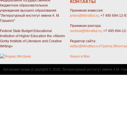
Федеральное государственное
КОНТАКТЫ
бюджетное образовательное
учреждение высшего образования
Приемная комиссия:
"Литературный институт имени А. М.
priem@litinstitut.ru
; +7 495 694-12-8
Горького"
Приемная ректора:
Federal State Budget Educational
rectorat@litinstitut.ru
; +7 495 694-12
Institution of Higher Education the «Maxim
Gorky Institute of Literature and Creative
Редактор сайта:
Writing»
editor@litinstitut.ru
/
Группа ВКонтак
Канал в Max
Авторские права (Copyright) © 2026, Литературный институт имени А.М. Гор