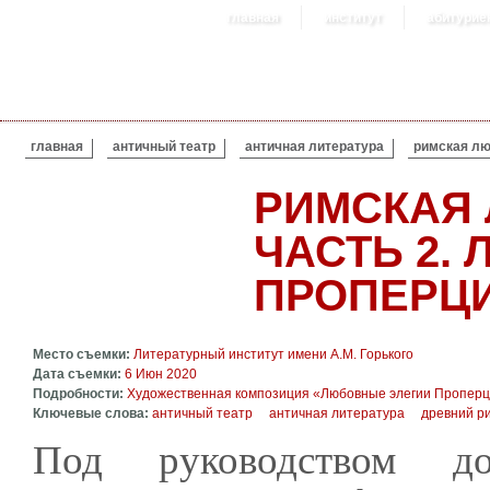
главная
институт
абитурие
ВЫ ЗДЕСЬ
главная
античный театр
античная литература
римская лю
РИМСКАЯ 
ЧАСТЬ 2.
ПРОПЕРЦ
Место съемки:
Литературный институт имени А.М. Горького
Дата съемки:
6 Июн 2020
Подробности:
Художественная композиция «Любовные элегии Пропер
Ключевые слова:
античный театр
античная литература
древний р
Под руководством до