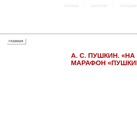
главная
институт
абитурие
ВЫ ЗДЕСЬ
главная
А. С. ПУШКИН. «Н
МАРАФОН «ПУШКИ