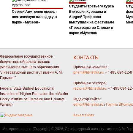
Студенты третьего курса
Сту
Сергей Арутюнов провёл
Виктория Курицина и
фак
поэтическую площадку в
Андрей Трифонов
Муз
парке «Музеон»
выступили на фестивале
Мел
«Пространство Слова» в
парке «Музеон»
Федеральное государственное
КОНТАКТЫ
бюджетное образовательное
учреждение высшего образования
Приемная комиссия:
"Литературный институт имени А. М.
priem@litinstitut.ru
; +7 495 694-12-8
Горького"
Приемная ректора:
Federal State Budget Educational
rectorat@litinstitut.ru
; +7 495 694-12
Institution of Higher Education the «Maxim
Gorky Institute of Literature and Creative
Редактор сайта:
Writing»
editor@litinstitut.ru
/
Группа ВКонтак
Канал в Max
Авторские права (Copyright) © 2026, Литературный институт имени А.М. Гор