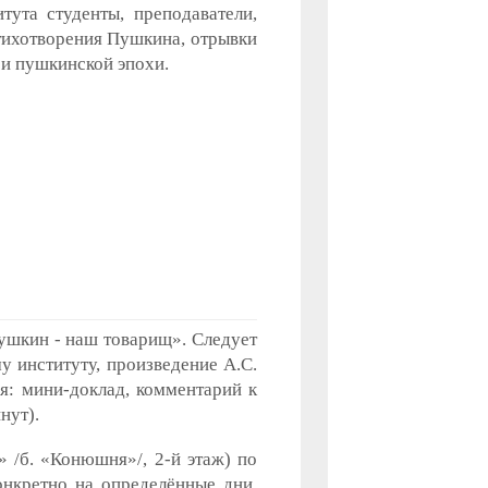
ута студенты, преподаватели,
стихотворения Пушкина, отрывки
 и пушкинской эпохи.
шкин - наш товарищ». Следует
 институту, произведение А.С.
я: мини-доклад, комментарий к
нут).
 /б. «Конюшня»/, 2-й этаж) по
онкретно на определённые дни.