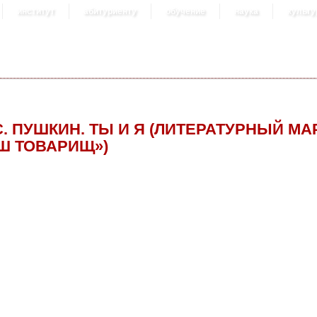
институт
абитуриенту
обучение
наука
культу
 С. ПУШКИН. ТЫ И Я (ЛИТЕРАТУРНЫЙ М
Ш ТОВАРИЩ»)