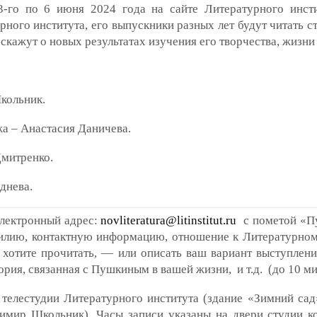
-го по 6 июня 2024 года на сайте Литературного инстит
рного института, его выпускники разных лет будут читать 
сскажут о новых результатах изучения его творчества, жизни
кольник.
а – Анастасия Даничева.
Дмитренко.
днева.
электронный адрес:
novliteratura@litinstitut.ru
с пометой «Пу
милию, контактную информацию, отношение к Литературному
 хотите прочитать, — или описать ваш вариант выступлени
рия, связанная с Пушкиным в вашей жизни, и т.д. (до 10 ми
телестудии Литературного института (здание «Зимний сад»
имир Школьник). Часы записи указаны на двери студии к