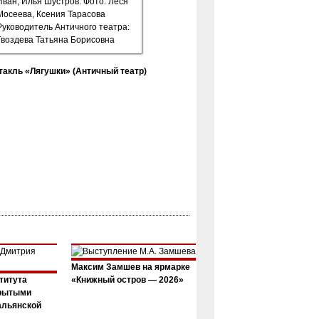
такль «Лягушки» (Античный театр)
Максим Замшев на ярмарке
титута
«Книжный остров — 2026»
крытыми
альянской