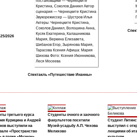
Спек
25/2026
Спектакль «Путешествие Инанны»
ты третьего курса
Студенты очного и заочного
ия Курицина и Андрей
факультетов посетили
Студент Литинс
нов выступили на
Музей-усадьбу А.П. Чехова
выступил с от
вале «Пространство
Мелихово
лекциями об ит
 в парке «Музеон»
культуре