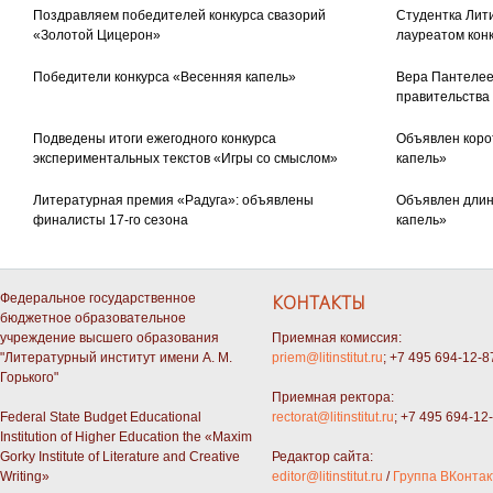
Поздравляем победителей конкурса свазорий
Студентка Лити
«Золотой Цицерон»
лауреатом кон
Победители конкурса «Весенняя капель»
Вера Пантелее
правительства
Подведены итоги ежегодного конкурса
Объявлен коро
экспериментальных текстов «Игры со смыслом»
капель»
Литературная премия «Радуга»: объявлены
Объявлен длин
финалисты 17-го сезона
капель»
Федеральное государственное
КОНТАКТЫ
бюджетное образовательное
учреждение высшего образования
Приемная комиссия:
"Литературный институт имени А. М.
priem@litinstitut.ru
; +7 495 694-12-8
Горького"
Приемная ректора:
Federal State Budget Educational
rectorat@litinstitut.ru
; +7 495 694-12
Institution of Higher Education the «Maxim
Gorky Institute of Literature and Creative
Редактор сайта:
Writing»
editor@litinstitut.ru
/
Группа ВКонтак