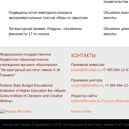
правительства
Подведены итоги ежегодного конкурса
Объявлен коро
экспериментальных текстов «Игры со смыслом»
капель»
Литературная премия «Радуга»: объявлены
Объявлен длин
финалисты 17-го сезона
капель»
Федеральное государственное
КОНТАКТЫ
бюджетное образовательное
учреждение высшего образования
Приемная комиссия:
"Литературный институт имени А. М.
priem@litinstitut.ru
; +7 495 694-12-8
Горького"
Приемная ректора:
Federal State Budget Educational
rectorat@litinstitut.ru
; +7 495 694-12
Institution of Higher Education the «Maxim
Gorky Institute of Literature and Creative
Редактор сайта:
Writing»
editor@litinstitut.ru
/
Группа ВКонтак
Канал в Max
Авторские права (Copyright) © 2026, Литературный институт имени А.М. Гор