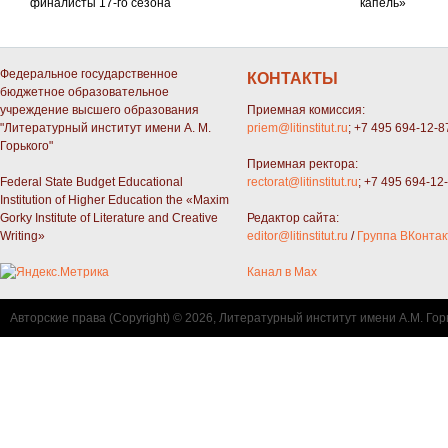
финалисты 17-го сезона
капель»
Федеральное государственное
КОНТАКТЫ
бюджетное образовательное
учреждение высшего образования
Приемная комиссия:
"Литературный институт имени А. М.
priem@litinstitut.ru
; +7 495 694-12-8
Горького"
Приемная ректора:
Federal State Budget Educational
rectorat@litinstitut.ru
; +7 495 694-12
Institution of Higher Education the «Maxim
Gorky Institute of Literature and Creative
Редактор сайта:
Writing»
editor@litinstitut.ru
/
Группа ВКонтак
Канал в Max
Авторские права (Copyright) © 2026, Литературный институт имени А.М. Гор