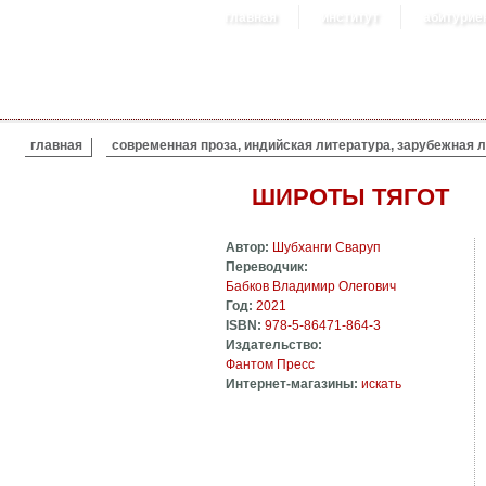
главная
институт
абитурие
ВЫ ЗДЕСЬ
главная
современная проза, индийская литература, зарубежная 
ШИРОТЫ ТЯГОТ
Автор:
Шубханги Сваруп
Переводчик:
Бабков Владимир Олегович
Год:
2021
ISBN:
978-5-86471-864-3
Издательство:
Фантом Пресс
Интернет-магазины:
искать