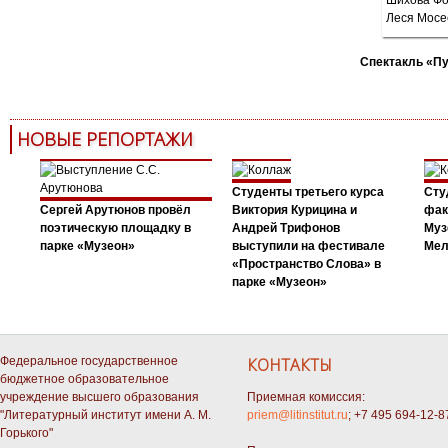
Спектакль «П
НОВЫЕ РЕПОРТАЖИ
Студенты третьего курса
Сту
Сергей Арутюнов провёл
Виктория Курицина и
фак
поэтическую площадку в
Андрей Трифонов
Муз
парке «Музеон»
выступили на фестивале
Мел
«Пространство Слова» в
парке «Музеон»
Федеральное государственное
КОНТАКТЫ
бюджетное образовательное
учреждение высшего образования
Приемная комиссия:
"Литературный институт имени А. М.
priem@litinstitut.ru
; +7 495 694-12-8
Горького"