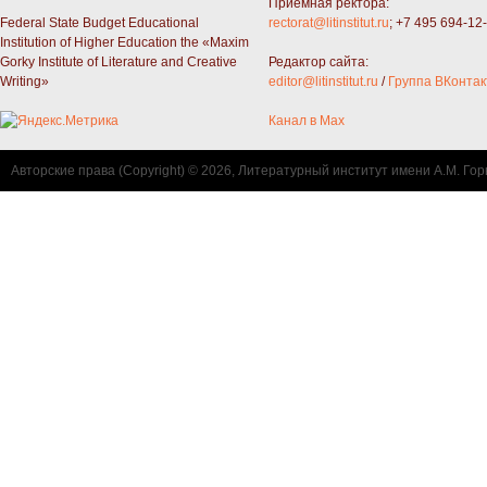
Приемная ректора:
Federal State Budget Educational
rectorat@litinstitut.ru
; +7 495 694-12
Institution of Higher Education the «Maxim
Gorky Institute of Literature and Creative
Редактор сайта:
Writing»
editor@litinstitut.ru
/
Группа ВКонтак
Канал в Max
Авторские права (Copyright) © 2026, Литературный институт имени А.М. Гор