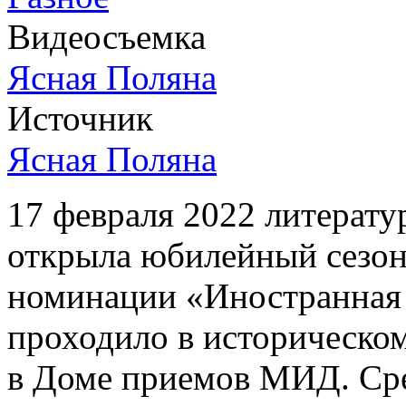
Старт 20-го сезона литературной преми
Видеосъемка
иностранной литературы
Ясная Поляна
Источник
Ясная Поляна
17 февраля 2022 литерат
открыла юбилейный сезон
номинации «Иностранная 
проходило в историческо
в Доме приемов МИД. Ср