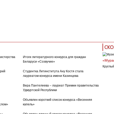
СКО
нистерства
Итоги литературного конкурса для граждан
«Муран
Беларуси «Созвучие»
Круглый
орий
Студентка Литинститута Ану Костя стала
лауреатом конкурса имени Казинцева
Вера Пантелеева – лауреат Премии правительства
Удмуртской Республики
Объявлен короткий список конкурса «Весенняя
слом»
капель»