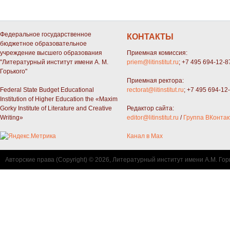
Федеральное государственное
КОНТАКТЫ
бюджетное образовательное
учреждение высшего образования
Приемная комиссия:
"Литературный институт имени А. М.
priem@litinstitut.ru
; +7 495 694-12-8
Горького"
Приемная ректора:
Federal State Budget Educational
rectorat@litinstitut.ru
; +7 495 694-12
Institution of Higher Education the «Maxim
Gorky Institute of Literature and Creative
Редактор сайта:
Writing»
editor@litinstitut.ru
/
Группа ВКонтак
Канал в Max
Авторские права (Copyright) © 2026, Литературный институт имени А.М. Гор