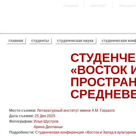
главная
институт
абитурие
ВЫ ЗДЕСЬ
главная
студенты
студенческая наука
студенческая конф
СТУДЕНЧ
«ВОСТОК 
ПРОСТРА
СРЕДНЕВ
Место съемки:
Литературный институт имени А.М. Горького
Дата съемки:
25 Дек 2025
Фотографии:
Илья Шустров
Арина Депланьи
Подробности:
Студенческая конференция «Восток и Запад в культурно