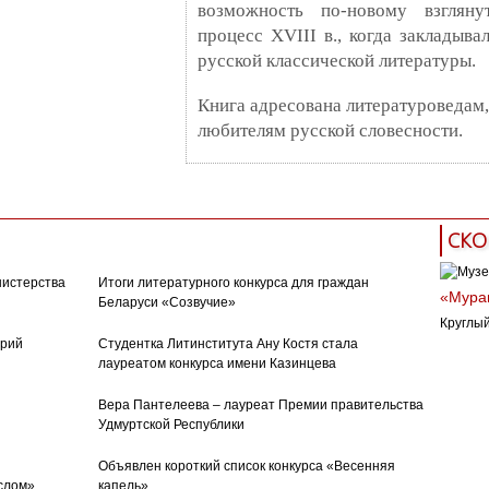
возможность по-новому взгляну
процесс XVIII в., когда закладыв
русской классической литературы.
Книга адресована литературоведам,
любителям русской словесности.
СКО
нистерства
Итоги литературного конкурса для граждан
«Муран
Беларуси «Созвучие»
Круглый
орий
Студентка Литинститута Ану Костя стала
лауреатом конкурса имени Казинцева
Вера Пантелеева – лауреат Премии правительства
Удмуртской Республики
Объявлен короткий список конкурса «Весенняя
слом»
капель»