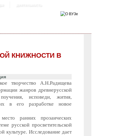
ра
деятельность
ОЙ КНИЖНОСТИ В
ция
кое творчество А.Н.Радищева
формации жанров древнерусской
поучения, исповеди, жития,
ших в его разработке новое
место ранних прозаических
теме русской просветительской
кой культуре. Исследование дает