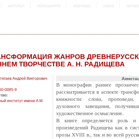
институт
абитуриенту
обучение
наука
культу
АНСФОРМАЦИЯ ЖАНРОВ ДРЕВНЕРУССК
ННЕМ ТВОРЧЕСТВЕ А. Н. РАДИЩЕВА
Аннота
тягаев Андрей Викторович
В монографии раннее прозаичес
60-0085-9
рассматривается в аспекте транс
тво:
книжности: слова, проповеди, 
ый институт имени А.М.
духовного завещания, получив
художественное осмысление.
В книге определяется роль и 
произведений Радищева как в сис
прозы XVIII в., так и во всей русс