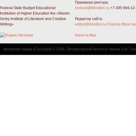
Приемная ректора:
Federal State Budget Educational
rectorat@litinstitut.ru
; +7 495 694-12
Institution of Higher Education the «Maxim
Gorky Institute of Literature and Creative
Редактор сайта:
Writing»
editor@litinstitut.ru
/
Группа ВКонтак
Канал в Max
Авторские права (Copyright) © 2026, Литературный институт имени А.М. Гор