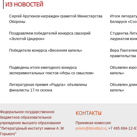
ИЗ НОВОСТЕЙ
Сергей Арутюнов награжден грамотой Министерства
Итоги литерату
Обороны
Беларуси «Соз
Поздравляем победителей конкурса свазорий
Студентка Лити
«Золотой Цицерон»
лауреатом кон
Победители конкурса «Весенняя капель»
Вера Пантелее
правительства
Подведены итоги ежегодного конкурса
Объявлен коро
экспериментальных текстов «Игры со смыслом»
капель»
Литературная премия «Радуга»: объявлены
Объявлен длин
финалисты 17-го сезона
капель»
Федеральное государственное
КОНТАКТЫ
бюджетное образовательное
учреждение высшего образования
Приемная комиссия:
"Литературный институт имени А. М.
priem@litinstitut.ru
; +7 495 694-12-8
Горького"