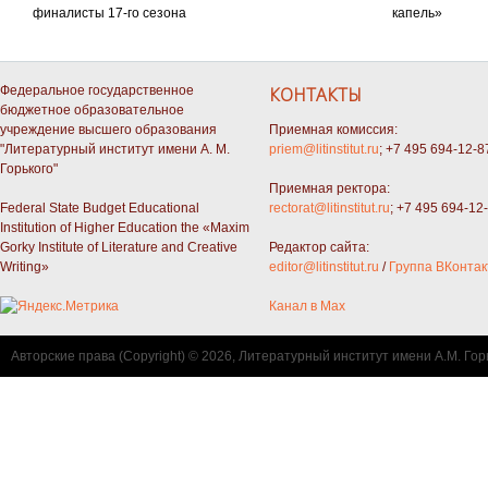
финалисты 17-го сезона
капель»
Федеральное государственное
КОНТАКТЫ
бюджетное образовательное
учреждение высшего образования
Приемная комиссия:
"Литературный институт имени А. М.
priem@litinstitut.ru
; +7 495 694-12-8
Горького"
Приемная ректора:
Federal State Budget Educational
rectorat@litinstitut.ru
; +7 495 694-12
Institution of Higher Education the «Maxim
Gorky Institute of Literature and Creative
Редактор сайта:
Writing»
editor@litinstitut.ru
/
Группа ВКонтак
Канал в Max
Авторские права (Copyright) © 2026, Литературный институт имени А.М. Гор