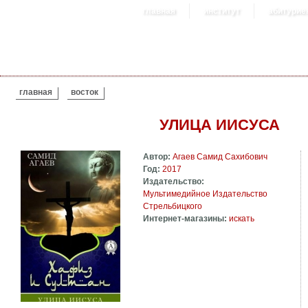
главная
институт
абитурие
ВЫ ЗДЕСЬ
главная
восток
УЛИЦА ИИСУСА
Автор:
Агаев Самид Сахибович
Год:
2017
Издательство:
Мультимедийное Издательство
Стрельбицкого
Интернет-магазины:
искать