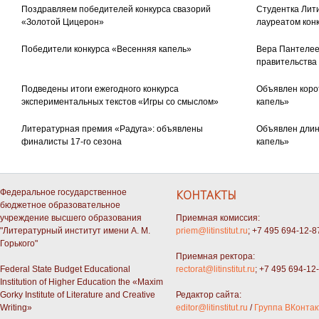
Поздравляем победителей конкурса свазорий
Студентка Лити
«Золотой Цицерон»
лауреатом кон
Победители конкурса «Весенняя капель»
Вера Пантелее
правительства
Подведены итоги ежегодного конкурса
Объявлен коро
экспериментальных текстов «Игры со смыслом»
капель»
Литературная премия «Радуга»: объявлены
Объявлен длин
финалисты 17-го сезона
капель»
Федеральное государственное
КОНТАКТЫ
бюджетное образовательное
учреждение высшего образования
Приемная комиссия:
"Литературный институт имени А. М.
priem@litinstitut.ru
; +7 495 694-12-8
Горького"
Приемная ректора:
Federal State Budget Educational
rectorat@litinstitut.ru
; +7 495 694-12
Institution of Higher Education the «Maxim
Gorky Institute of Literature and Creative
Редактор сайта:
Writing»
editor@litinstitut.ru
/
Группа ВКонтак