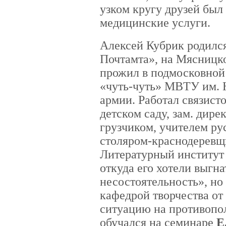
узком кругу друзей был 
медицинские услуги.
Алексей Кубрик родился 
Почтамта», на Мясницк
прожил в подмосковной
«чуть-чуть» МВТУ им. Н
армии. Работал связист
детском саду, зам. дире
грузчиком, учителем ру
столяром-краснодеревщ
Литературный институт
откуда его хотели выгна
несостоятельность», но 
кафедрой творчества от
ситуацию на противопо
обучался на семинаре
Е