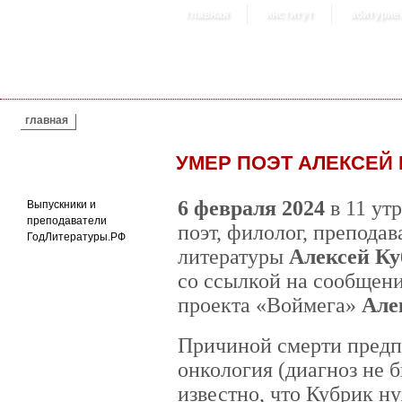
главная
институт
абитурие
ВЫ ЗДЕСЬ
главная
УМЕР ПОЭТ АЛЕКСЕЙ
6 февраля 2024
в 11 ут
Выпускники и
преподаватели
поэт, филолог, преподав
ГодЛитературы.РФ
литературы
Алексей К
со ссылкой на сообщени
проекта «Воймега»
Але
Причиной смерти предп
онкология (диагноз не 
известно, что Кубрик ну