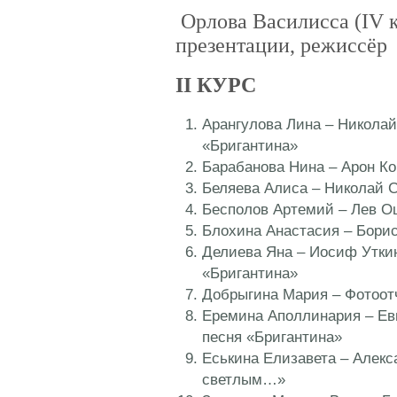
Орлова Василисса (IV к
презентации, режиссёр
II КУРС
Арангулова Лина – Николай
«Бригантина»
Барабанова Нина – Арон К
Беляева Алиса – Николай 
Бесполов Артемий – Лев О
Блохина Анастасия – Бори
Делиева Яна – Иосиф Уткин
«Бригантина»
Добрыгина Мария – Фотоот
Еремина Аполлинария – Ев
песня «Бригантина»
Еськина Елизавета – Алек
светлым…»