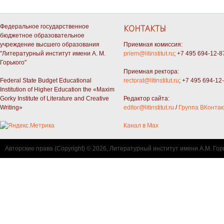
Федеральное государственное
КОНТАКТЫ
бюджетное образовательное
учреждение высшего образования
Приемная комиссия:
"Литературный институт имени А. М.
priem@litinstitut.ru
; +7 495 694-12-8
Горького"
Приемная ректора:
Federal State Budget Educational
rectorat@litinstitut.ru
; +7 495 694-12
Institution of Higher Education the «Maxim
Gorky Institute of Literature and Creative
Редактор сайта:
Writing»
editor@litinstitut.ru
/
Группа ВКонтак
Канал в Max
Авторские права (Copyright) © 2026, Литературный институт имени А.М. Гор