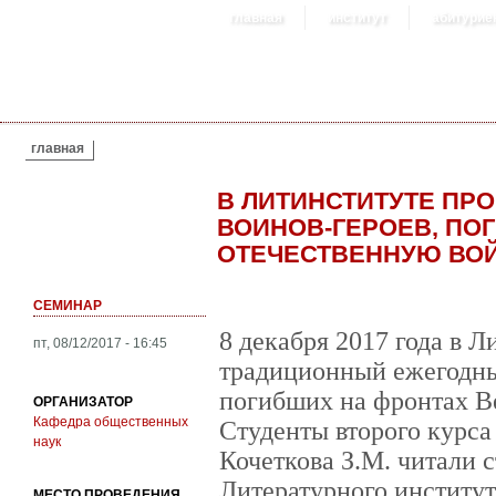
главная
институт
абитурие
ВЫ ЗДЕСЬ
главная
В ЛИТИНСТИТУТЕ ПР
ВОИНОВ-ГЕРОЕВ, ПО
ОТЕЧЕСТВЕННУЮ ВО
СЕМИНАР
8 декабря 2017 года в 
пт, 08/12/2017 - 16:45
традиционный ежегодны
погибших на фронтах В
ОРГАНИЗАТОР
Кафедра общественных
Студенты второго курса
наук
Кочеткова З.М. читали с
Литературного институт
МЕСТО ПРОВЕДЕНИЯ