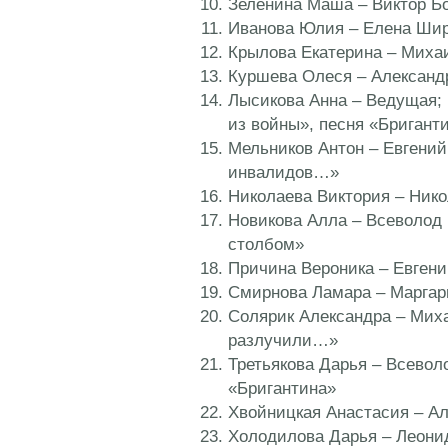
Зеленина Маша – Виктор Б
Иванова Юлия – Елена Ши
Крылова Екатерина – Михаи
Куршева Олеся – Александ
Лысикова Анна – Ведущая; 
из войны», песня «Бригант
Мельников Антон – Евгений
инвалидов…»
Николаева Виктория – Ник
Новикова Алла – Всеволод 
столбом»
Причина Вероника – Евгени
Смирнова Ламара – Маргари
Солярик Александра – Миха
разлучили…»
Третьякова Дарья – Всевол
«Бригантина»
Хвойницкая Анастасия – Ал
Холодилова Дарья – Леони