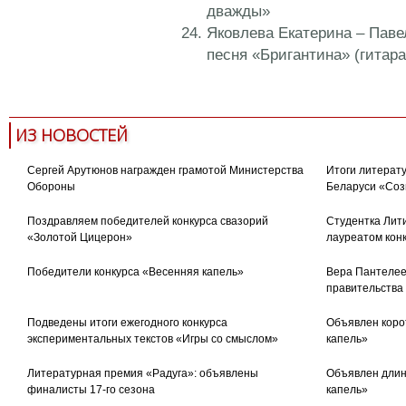
дважды»
Яковлева Екатерина – Павел
песня «Бригантина» (гитара
ИЗ НОВОСТЕЙ
Сергей Арутюнов награжден грамотой Министерства
Итоги литерату
Обороны
Беларуси «Соз
Поздравляем победителей конкурса свазорий
Студентка Лити
«Золотой Цицерон»
лауреатом кон
Победители конкурса «Весенняя капель»
Вера Пантелее
правительства
Подведены итоги ежегодного конкурса
Объявлен коро
экспериментальных текстов «Игры со смыслом»
капель»
Литературная премия «Радуга»: объявлены
Объявлен длин
финалисты 17-го сезона
капель»