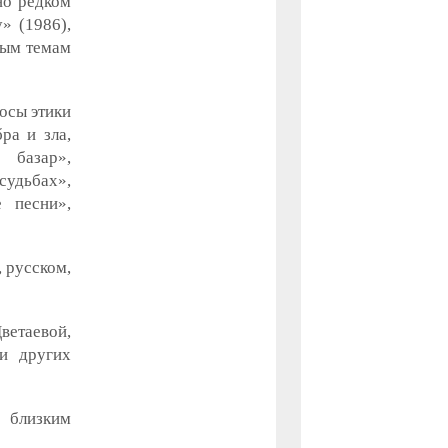
но редком
» (1986),
ным темам
осы этики
ра и зла,
 базар»,
судьбах»,
 песни»,
 русском,
ветаевой,
и других
 близким