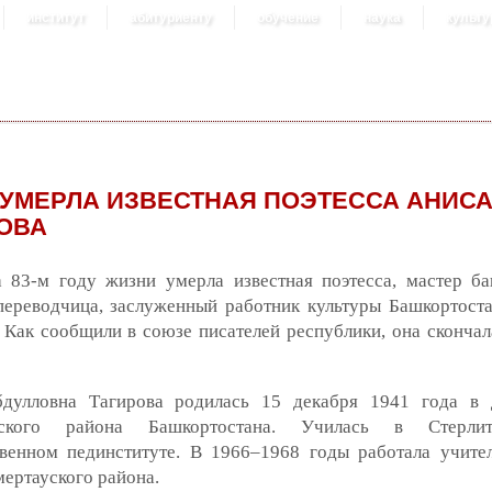
институт
абитуриенту
обучение
наука
культу
 УМЕРЛА ИЗВЕСТНАЯ ПОЭТЕССА АНИС
ОВА
 83-м году жизни умерла известная поэтесса, мастер б
 переводчица, заслуженный работник культуры Башкортост
 Как сообщили в союзе писателей республики, она скончал
дулловна Тагирова родилась 15 декабря 1941 года в 
ского района Башкортостана. Училась в Стерлит
твенном пединституте. В 1966–1968 годы работала учите
ертауского района.