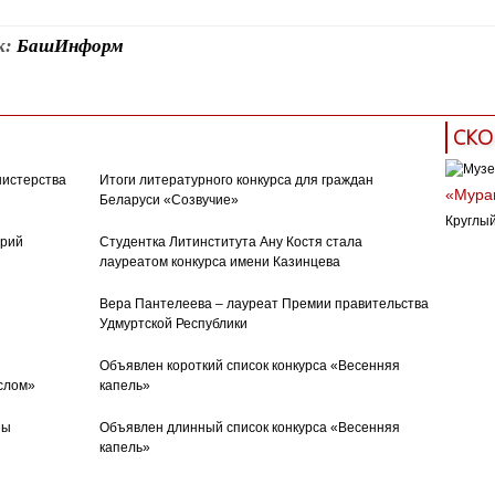
к:
БашИнформ
СКО
нистерства
Итоги литературного конкурса для граждан
«Муран
Беларуси «Созвучие»
Круглый
орий
Студентка Литинститута Ану Костя стала
лауреатом конкурса имени Казинцева
Вера Пантелеева – лауреат Премии правительства
Удмуртской Республики
Объявлен короткий список конкурса «Весенняя
слом»
капель»
ны
Объявлен длинный список конкурса «Весенняя
капель»