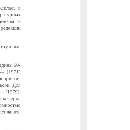
удилась в
ературных
дником в
 редакции
итуте им.
едины 60-
я» (1971)
осприятия
асок. Для
» (1979),
арактерна
омностью
асплавить