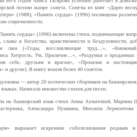
ны 80-х годов Аниса Тагирова успешно работает в доволь
ирской поэзии жанре сонета. Сонеты из книг «Дарю весну
атери» (1988), «Память сердца» (1996) посвящены различ
мам современности.
Память сердца» (1996) включены стихи, поднимающие вопр
, славы и богатства, нравственности и бездуховности, доб
и лжи («Годы, восславляющие труд…», «Книжный
лись Хитрость. Ум, Приличие…», «Раздумья о проданных 
ия себе, друзьям и врагам», «Прошлые и настоящие
» и другие). В книгу вошли более 40 сонетов.
улловна — автор 20 поэтических сборников на башкирском,
 языках. Написала множество стихов для песен.
ла на башкирский язык стихи Анны Ахматовой, Марины Ц
астернака, Александра Пушкина, Михаила Лермонтова 
орм» выражает искренние соболезнования родным и