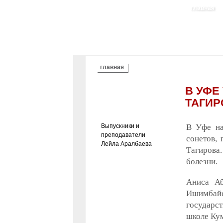
главная
ВЫ ЗДЕСЬ
главная
В УФЕ
ТАГИР
Выпускники и
В Уфе на
преподаватели
сонетов,
Лейла Аралбаева
Тагирова.
болезни.
Аниса Аб
Ишимбай
государс
школе Кум