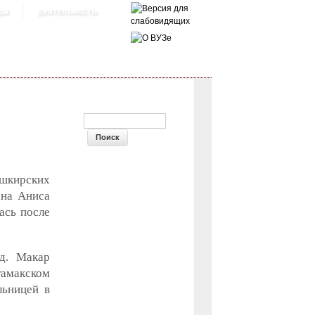
ра
деятельность
ФОРМА ПОИСКА
А
ашкирских
ана Аниса
ась после
д. Макар
амакском
льницей в