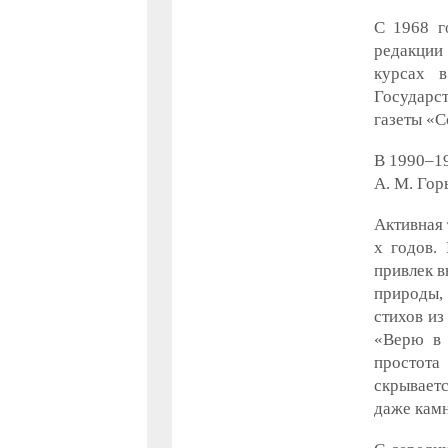
С 1968 г
редакции
курсах в
Государс
газеты «С
В 1990–19
А. М. Гор
Активная 
х годов.
привлек в
природы,
стихов из
«Верю в 
простота
скрываетс
даже камн