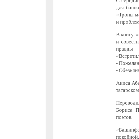
С середи
для башк
«Тропы м
и пробле
В книгу «
и совести
правды 
«Встрети
«Пожелан
«Обезьяна
Аниса Абд
татарском
Переводи
Бориса П
поэтов.
«Башинф
покойной.