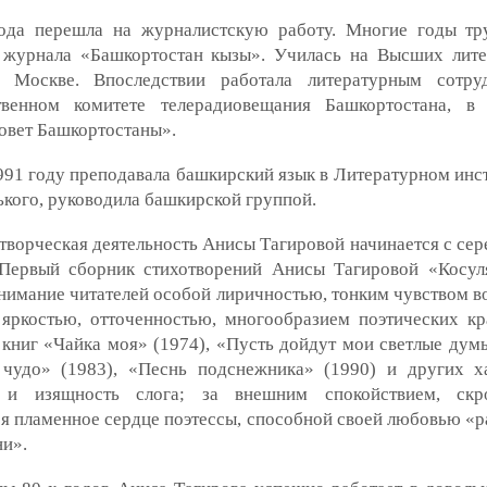
ода перешла на журналистскую работу. Многие годы тр
 журнала «Башкортостан кызы». Училась на Высших лит
 Москве. Впоследствии работала литературным сотру
твенном комитете телерадиовещания Башкортостана, в
овет Башкортостаны».
91 году преподавала башкирский язык в Литературном инст
ького, руководила башкирской группой.
творческая деятельность Анисы Тагировой начинается с сер
 Первый сборник стихотворений Анисы Тагировой «Косул
нимание читателей особой лиричностью, тонким чувством в
 яркостью, отточенностью, многообразием поэтических кр
 книг «Чайка моя» (1974), «Пусть дойдут мои светлые думы
чудо» (1983), «Песнь подснежника» (1990) и других х
 и изящность слога; за внешним спокойствием, скр
я пламенное сердце поэтессы, способной своей любовью «р
и».