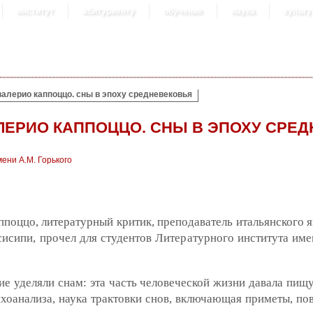
институт
абитуриенту
обучение
наука
культу
валерио каппоццо. сны в эпоху средневековья
ЛЕРИО КАППОЦЦО. СНЫ В ЭПОХУ СРЕ
ени А.М. Горького
ппоццо, литературный критик, преподаватель итальянского я
исипи, прочел для студентов Литературного института име
е уделяли снам: эта часть человеческой жизни давала пищу
хоанализа, наука трактовки снов, включающая приметы, пов