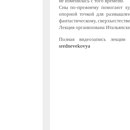
не изменилась с того времени.
Сны по-прежнему помогают худ
опорной точкой для размышлен
фантастическому, сверхъестеств
Лекция организована Итальянски
Полная видеозапись лекции 
srednevekovya