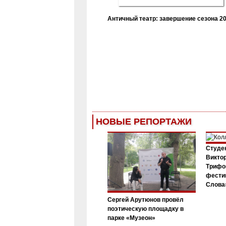
Античный театр: завершение сезона 20
НОВЫЕ РЕПОРТАЖИ
Студен
Виктор
Трифо
фести
Слова»
Сергей Арутюнов провёл
поэтическую площадку в
парке «Музеон»