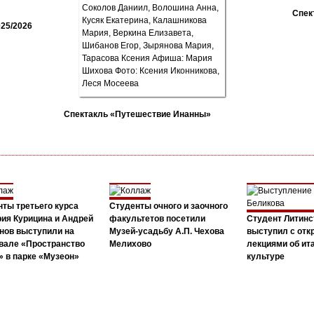
Спек
25/2026
Спектакль «Путешествие Инанны»
ты третьего курса
Студенты очного и заочного
ия Курицина и Андрей
факультетов посетили
Студент Литинс
нов выступили на
Музей-усадьбу А.П. Чехова
выступил с от
вале «Пространство
Мелихово
лекциями об ит
 в парке «Музеон»
культуре