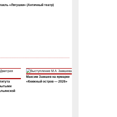
такль «Лягушки» (Античный театр)
Максим Замшев на ярмарке
титута
«Книжный остров — 2026»
крытыми
альянской