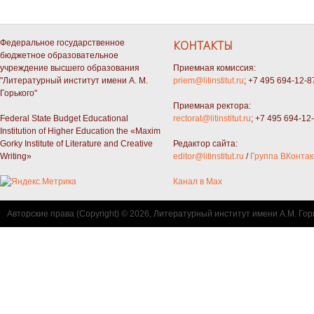
Федеральное государственное
КОНТАКТЫ
бюджетное образовательное
учреждение высшего образования
Приемная комиссия:
"Литературный институт имени А. М.
priem@litinstitut.ru
; +7 495 694-12-8
Горького"
Приемная ректора:
Federal State Budget Educational
rectorat@litinstitut.ru
; +7 495 694-12
Institution of Higher Education the «Maxim
Gorky Institute of Literature and Creative
Редактор сайта:
Writing»
editor@litinstitut.ru
/
Группа ВКонтак
Канал в Max
Авторские права (Copyright) © 2026, Литературный институт имени А.М. Гор