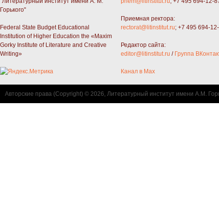
"Литературный институт имени А. М.
priem@litinstitut.ru
; +7 495 694-12-8
Горького"
Приемная ректора:
Federal State Budget Educational
rectorat@litinstitut.ru
; +7 495 694-12
Institution of Higher Education the «Maxim
Gorky Institute of Literature and Creative
Редактор сайта:
Writing»
editor@litinstitut.ru
/
Группа ВКонтак
Канал в Max
Авторские права (Copyright) © 2026, Литературный институт имени А.М. Гор