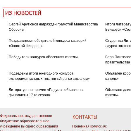
ИЗ НОВОСТЕЙ
Сергей Арутюнов награжден грамотой Министерства
Итоги литерату
Обороны
Беларуси «Соз
Поздравляем победителей конкурса свазорий
Студентка Лити
«Золотой Цицерон»
лауреатом кон
Победители конкурса «Весенняя капель»
Вера Пантелее
правительства
Подведены итоги ежегодного конкурса
Объявлен коро
экспериментальных текстов «Игры со смыслом»
капель»
Литературная премия «Радуга»: объявлены
Объявлен длин
финалисты 17-го сезона
капель»
Федеральное государственное
КОНТАКТЫ
бюджетное образовательное
учреждение высшего образования
Приемная комиссия: