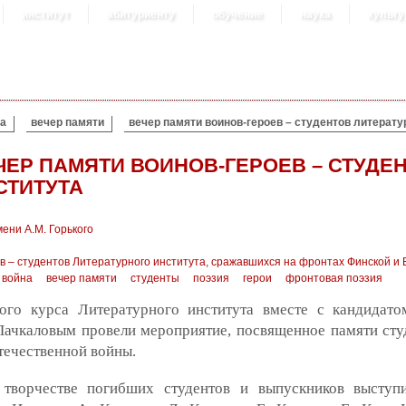
институт
абитуриенту
обучение
наука
культу
а
вечер памяти
вечер памяти воинов-героев – студентов литерату
ЧЕР ПАМЯТИ ВОИНОВ-ГЕРОЕВ – СТУДЕ
СТИТУТА
ени А.М. Горького
в – студентов Литературного института, сражавшихся на фронтах Финской и
 война
вечер памяти
студенты
поэзия
герои
фронтовая поэзия
ого курса Литературного института вместе с кандидато
чкаловым провели мероприятие, посвященное памяти студ
течественной войны.
творчестве погибших студентов и выпускников выступил