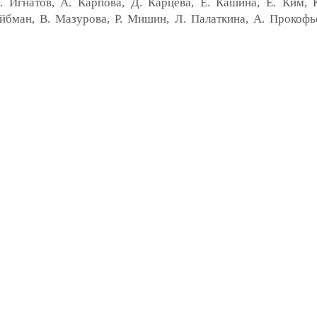
. Игнатов, А. Карпова, Д. Карцева, Е. Кашина, Е. Ким, К
йбман, В. Мазурова, Р. Мишин, Л. Палаткина, А. Прокофье