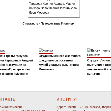
Спектакль «Путешествие Инанны»
ты третьего курса
Студенты очного и заочного
ия Курицина и Андрей
факультетов посетили
Студент Литинс
нов выступили на
Музей-усадьбу А.П. Чехова
выступил с от
вале «Пространство
Мелихово
лекциями об ит
 в парке «Музеон»
культуре
НТАКТЫ
ИНСТИТУТ
емная комиссия:
Адрес: Россия, 123104, Москва, Тверс