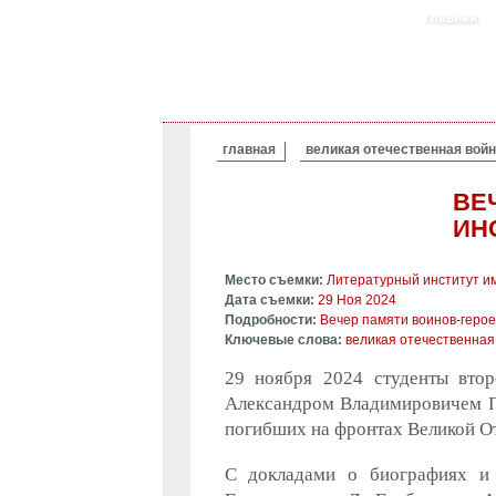
главная
ВЫ ЗДЕСЬ
главная
великая отечественная войн
ВЕ
ИН
Место съемки:
Литературный институт им
Дата съемки:
29 Ноя 2024
Подробности:
Вечер памяти воинов-герое
Ключевые слова:
великая отечественная
29 ноября 2024 студенты втор
Александром Владимировичем Па
погибших на фронтах Великой О
С докладами о биографиях и 