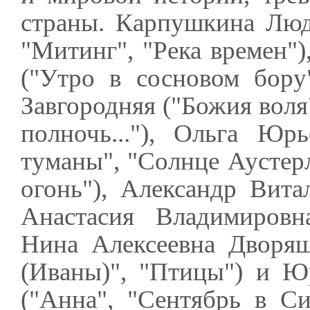
страны. Карпушкина Люд
"Митинг", "Река времен")
("Утро в сосновом бору
Завгородняя ("Божия воля
полночь..."), Ольга Юр
туманы", "Солнце Аустерл
огонь"), Александр Вита
Анастасия Владимировн
Нина Алексеевна Дворяши
(Иваны)", "Птицы") и 
("Анна", "Сентябрь в Си