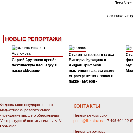
Спектакль «П
НОВЫЕ РЕПОРТАЖИ
Студенты третьего курса
Сту
Сергей Арутюнов провёл
Виктория Курицина и
фак
поэтическую площадку в
Андрей Трифонов
Муз
парке «Музеон»
выступили на фестивале
Мел
«Пространство Слова» в
парке «Музеон»
Федеральное государственное
КОНТАКТЫ
бюджетное образовательное
учреждение высшего образования
Приемная комиссия:
"Литературный институт имени А. М.
priem@litinstitut.ru
; +7 495 694-12-8
Горького"
Приемная ректора: