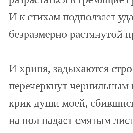
И к стихам подползает уд
безразмерно растянутой п
И хрипя, задыхаются стро
перечеркнут чернильным 
крик души моей, сбившись
на пол падает смятым лис