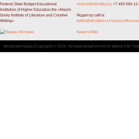
Federal State Budget Educational
rectorat@litinstitut.ru
; +7 495 694-12
Institution of Higher Education the «Maxim
Gorky Institute of Literature and Creative
Редактор сайта:
Writing»
editor@litinstitut.ru
/
Группа ВКонтак
Канал в Max
Авторские права (Copyright) © 2026, Литературный институт имени А.М. Гор