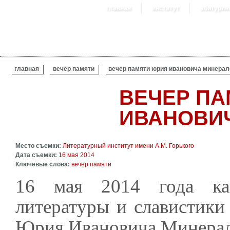
главная
институт
абитурие
ВЫ ЗДЕСЬ
главная
вечер памяти
вечер памяти юрия ивановича минерал
ВЕЧЕР П
ИВАНОВИ
Место съемки:
Литературный институт имени А.М. Горького
Дата съемки:
16 мая 2014
Ключевые слова:
вечер памяти
16 мая 2014 года каф
литературы и славистики 
Юрия Ивановича Минералов