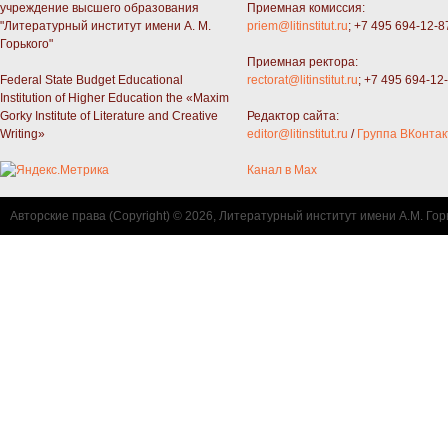
учреждение высшего образования
Приемная комиссия:
"Литературный институт имени А. М.
priem@litinstitut.ru
; +7 495 694-12-8
Горького"
Приемная ректора:
Federal State Budget Educational
rectorat@litinstitut.ru
; +7 495 694-12
Institution of Higher Education the «Maxim
Gorky Institute of Literature and Creative
Редактор сайта:
Writing»
editor@litinstitut.ru
/
Группа ВКонтак
Канал в Max
Авторские права (Copyright) © 2026, Литературный институт имени А.М. Гор