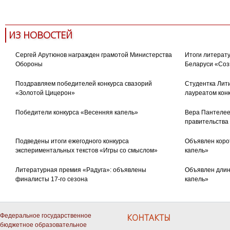
ИЗ НОВОСТЕЙ
Сергей Арутюнов награжден грамотой Министерства
Итоги литерату
Обороны
Беларуси «Соз
Поздравляем победителей конкурса свазорий
Студентка Лити
«Золотой Цицерон»
лауреатом кон
Победители конкурса «Весенняя капель»
Вера Пантелее
правительства
Подведены итоги ежегодного конкурса
Объявлен коро
экспериментальных текстов «Игры со смыслом»
капель»
Литературная премия «Радуга»: объявлены
Объявлен длин
финалисты 17-го сезона
капель»
Федеральное государственное
КОНТАКТЫ
бюджетное образовательное