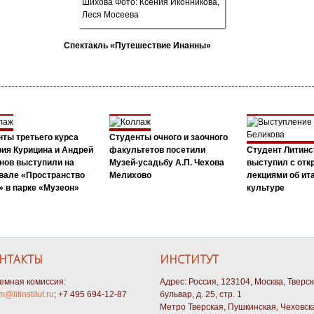
Спектакль «Путешествие Инанны»
ты третьего курса
Студенты очного и заочного
ия Курицина и Андрей
факультетов посетили
Студент Литинс
нов выступили на
Музей-усадьбу А.П. Чехова
выступил с от
вале «Пространство
Мелихово
лекциями об ит
 в парке «Музеон»
культуре
НТАКТЫ
ИНСТИТУТ
емная комиссия:
Адрес: Россия, 123104, Москва, Тверс
m@litinstitut.ru
; +7 495 694-12-87
бульвар, д. 25, стр. 1
Метро Тверская, Пушкинская, Чеховск