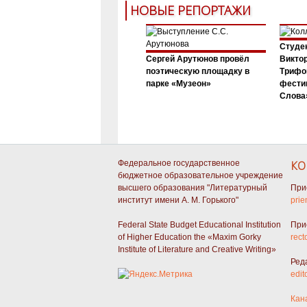
НОВЫЕ РЕПОРТАЖИ
Студен
Сергей Арутюнов провёл
Виктор
поэтическую площадку в
Трифо
парке «Музеон»
фести
Слова»
Федеральное государственное
КО
бюджетное образовательное учреждение
высшего образования "Литературный
При
институт имени А. М. Горького"
prie
Federal State Budget Educational Institution
При
of Higher Education the «Maxim Gorky
rect
Institute of Literature and Creative Writing»
Ред
edit
Кан