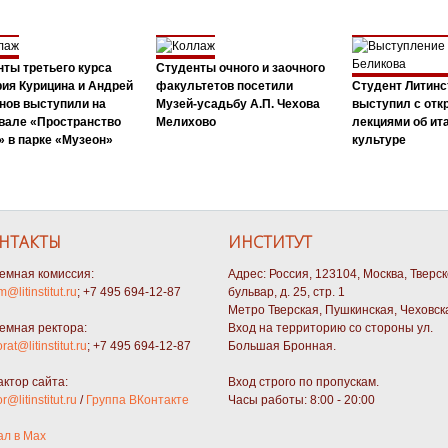
ты третьего курса
Студенты очного и заочного
ия Курицина и Андрей
факультетов посетили
Студент Литинс
нов выступили на
Музей-усадьбу А.П. Чехова
выступил с от
вале «Пространство
Мелихово
лекциями об ит
 в парке «Музеон»
культуре
НТАКТЫ
ИНСТИТУТ
емная комиссия:
Адрес: Россия, 123104, Москва, Тверс
m@litinstitut.ru
; +7 495 694-12-87
бульвар, д. 25, стр. 1
Метро Тверская, Пушкинская, Чеховск
емная ректора:
Вход на территорию со стороны ул.
orat@litinstitut.ru
; +7 495 694-12-87
Большая Бронная.
актор сайта:
Вход строго по пропускам.
or@litinstitut.ru
/
Группа ВКонтакте
Часы работы: 8:00 - 20:00
ал в Max