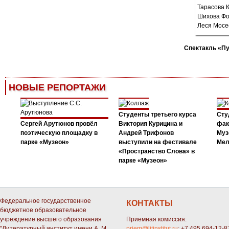
Спектакль «П
НОВЫЕ РЕПОРТАЖИ
Студенты третьего курса
Сту
Сергей Арутюнов провёл
Виктория Курицина и
фак
поэтическую площадку в
Андрей Трифонов
Муз
парке «Музеон»
выступили на фестивале
Мел
«Пространство Слова» в
парке «Музеон»
Федеральное государственное
КОНТАКТЫ
бюджетное образовательное
учреждение высшего образования
Приемная комиссия:
"Литературный институт имени А. М.
priem@litinstitut.ru
; +7 495 694-12-8