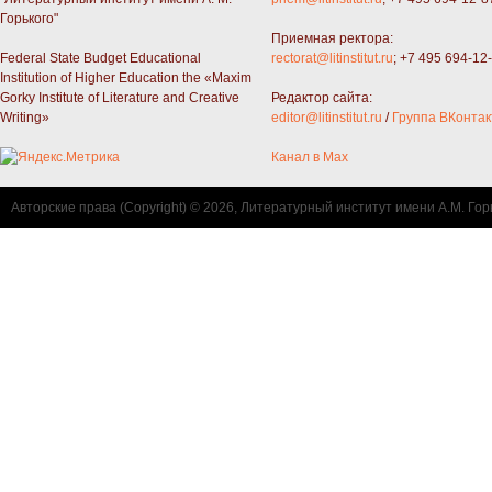
Горького"
Приемная ректора:
Federal State Budget Educational
rectorat@litinstitut.ru
; +7 495 694-12
Institution of Higher Education the «Maxim
Gorky Institute of Literature and Creative
Редактор сайта:
Writing»
editor@litinstitut.ru
/
Группа ВКонтак
Канал в Max
Авторские права (Copyright) © 2026, Литературный институт имени А.М. Гор