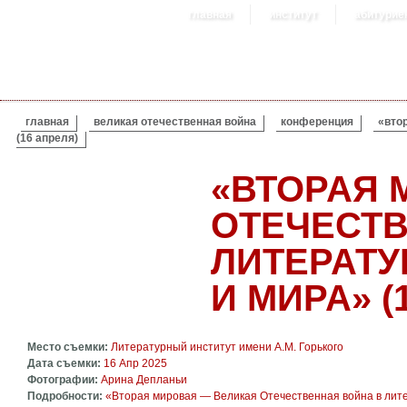
главная
институт
абитурие
ВЫ ЗДЕСЬ
главная
великая отечественная война
конференция
«вто
(16 апреля)
«ВТОРАЯ 
ОТЕЧЕСТВ
ЛИТЕРАТУ
И МИРА» (
Место съемки:
Литературный институт имени А.М. Горького
Дата съемки:
16 Апр 2025
Фотографии:
Арина Депланьи
Подробности:
«Вторая мировая — Великая Отечественная война в лите