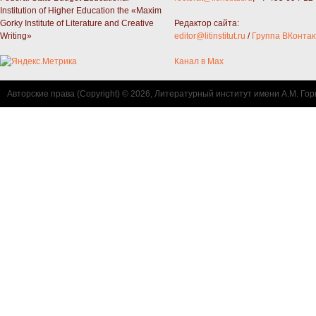
Institution of Higher Education the «Maxim
Gorky Institute of Literature and Creative
Редактор сайта:
Writing»
editor@litinstitut.ru
/
Группа ВКонтак
Канал в Max
Авторские права (Copyright) © 2026, Литературный институт имени А.М. Гор