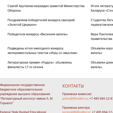
Сергей Арутюнов награжден грамотой Министерства
Итоги литерату
Обороны
Беларуси «Соз
Поздравляем победителей конкурса свазорий
Студентка Лити
«Золотой Цицерон»
лауреатом кон
Победители конкурса «Весенняя капель»
Вера Пантелее
правительства
Подведены итоги ежегодного конкурса
Объявлен коро
экспериментальных текстов «Игры со смыслом»
капель»
Литературная премия «Радуга»: объявлены
Объявлен длин
финалисты 17-го сезона
капель»
Федеральное государственное
КОНТАКТЫ
бюджетное образовательное
учреждение высшего образования
Приемная комиссия:
"Литературный институт имени А. М.
priem@litinstitut.ru
; +7 495 694-12-8
Горького"
Приемная ректора:
Federal State Budget Educational
rectorat@litinstitut.ru
; +7 495 694-12