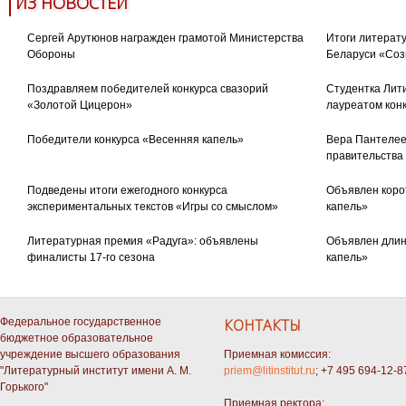
ИЗ НОВОСТЕЙ
Сергей Арутюнов награжден грамотой Министерства
Итоги литерату
Обороны
Беларуси «Соз
Поздравляем победителей конкурса свазорий
Студентка Лити
«Золотой Цицерон»
лауреатом кон
Победители конкурса «Весенняя капель»
Вера Пантелее
правительства
Подведены итоги ежегодного конкурса
Объявлен коро
экспериментальных текстов «Игры со смыслом»
капель»
Литературная премия «Радуга»: объявлены
Объявлен длин
финалисты 17-го сезона
капель»
Федеральное государственное
КОНТАКТЫ
бюджетное образовательное
учреждение высшего образования
Приемная комиссия:
"Литературный институт имени А. М.
priem@litinstitut.ru
; +7 495 694-12-8
Горького"
Приемная ректора: