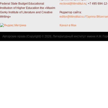
Federal State Budget Educational
rectorat@litinstitut.ru
; +7 495 694-12
Institution of Higher Education the «Maxim
Gorky Institute of Literature and Creative
Редактор сайта:
Writing»
editor@litinstitut.ru
/
Группа ВКонтак
Канал в Max
Авторские права (Copyright) © 2026, Литературный институт имени А.М. Гор