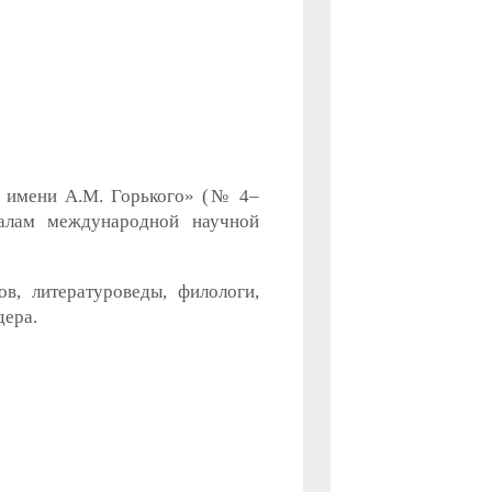
а имени А.М. Горького» (№ 4–
иалам международной научной
в, литературоведы, филологи,
дера.