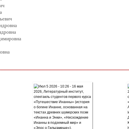
ич
а
льевич
андровна
ндровна
димировна
ровна