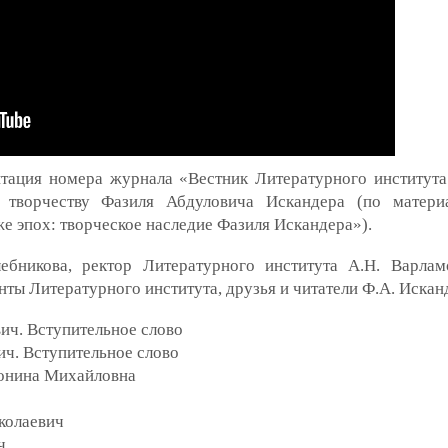
нтация номера журнала «Вестник Литературного институт
 творчеству Фазиля Абдуловича Искандера (по матер
е эпох: творческое наследие Фазиля Искандера»).
ебникова, ректор Литературного института А.Н. Варламо
нты Литературного института, друзья и читатели Ф.А. Искан
ич. Вступительное слово
ч. Вступительное слово
тонина Михайловна
колаевич
ч