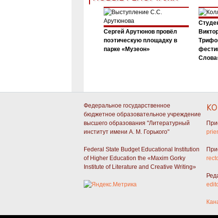
Студен
Сергей Арутюнов провёл
Виктор
поэтическую площадку в
Трифо
парке «Музеон»
фести
Слова»
Федеральное государственное
КО
бюджетное образовательное учреждение
высшего образования "Литературный
При
институт имени А. М. Горького"
prie
Federal State Budget Educational Institution
При
of Higher Education the «Maxim Gorky
rect
Institute of Literature and Creative Writing»
Ред
edit
Кан