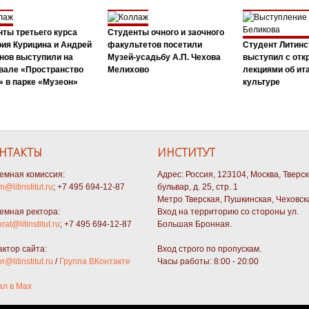
ты третьего курса
Студенты очного и заочного
ия Курицина и Андрей
факультетов посетили
Студент Литинс
нов выступили на
Музей-усадьбу А.П. Чехова
выступил с от
вале «Пространство
Мелихово
лекциями об ит
 в парке «Музеон»
культуре
НТАКТЫ
ИНСТИТУТ
емная комиссия:
Адрес: Россия, 123104, Москва, Тверс
m@litinstitut.ru
; +7 495 694-12-87
бульвар, д. 25, стр. 1
Метро Тверская, Пушкинская, Чеховск
емная ректора:
Вход на территорию со стороны ул.
orat@litinstitut.ru
; +7 495 694-12-87
Большая Бронная.
актор сайта:
Вход строго по пропускам.
or@litinstitut.ru
/
Группа ВКонтакте
Часы работы: 8:00 - 20:00
ал в Max