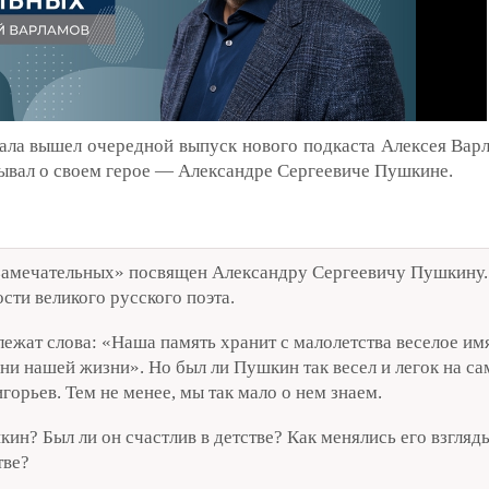
нала вышел очередной выпуск нового подкаста Алексея Вар
зывал о своем герое — Александре Сергеевиче Пушкине.
замечательных» посвящен Александру Сергеевичу Пушкину.
сти великого русского поэта.
жат слова: «Наша память хранит с малолетства веселое имя:
ни нашей жизни». Но был ли Пушкин так весел и легок на с
игорьев. Тем не менее, мы так мало о нем знаем.
ин? Был ли он счастлив в детстве? Как менялись его взгляд
тве?