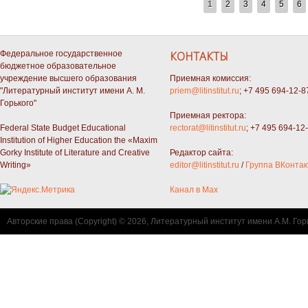
СТРАНИЦЫ
1
2
3
4
5
6
Федеральное государственное
КОНТАКТЫ
бюджетное образовательное
учреждение высшего образования
Приемная комиссия:
"Литературный институт имени А. М.
priem@litinstitut.ru
; +7 495 694-12-8
Горького"
Приемная ректора:
Federal State Budget Educational
rectorat@litinstitut.ru
; +7 495 694-12
Institution of Higher Education the «Maxim
Gorky Institute of Literature and Creative
Редактор сайта:
Writing»
editor@litinstitut.ru
/
Группа ВКонтак
Канал в Max
Авторские права (Copyright) © 2026, Литературный институт имени А.М. Гор