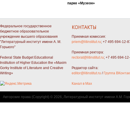
парке «Музеон»
Федеральное государственное
КОНТАКТЫ
бюджетное образовательное
учреждение высшего образования
Приемная комиссия:
"Литературный институт имени А. М.
priem@litinstitut.ru
; +7 495 694-12-8
Горького"
Приемная ректора:
Federal State Budget Educational
rectorat@litinstitut.ru
; +7 495 694-12
Institution of Higher Education the «Maxim
Gorky Institute of Literature and Creative
Редактор сайта:
Writing»
editor@litinstitut.ru
/
Группа ВКонтак
Канал в Max
Авторские права (Copyright) © 2026, Литературный институт имени А.М. Гор