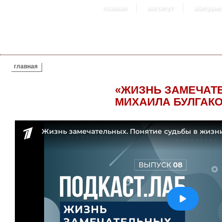
главная
институт
абитурие
ВЫ ЗДЕСЬ
главная
«ЖИЗНЬ ЗАМЕЧАТ
МИХАИЛА БУЛГАКО