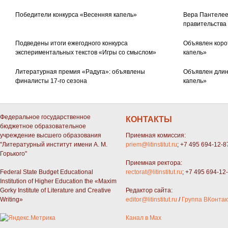
Победители конкурса «Весенняя капель»
Вера Пантелее
правительства
Подведены итоги ежегодного конкурса
Объявлен коро
экспериментальных текстов «Игры со смыслом»
капель»
Литературная премия «Радуга»: объявлены
Объявлен длин
финалисты 17-го сезона
капель»
Федеральное государственное
КОНТАКТЫ
бюджетное образовательное
учреждение высшего образования
Приемная комиссия:
"Литературный институт имени А. М.
priem@litinstitut.ru
; +7 495 694-12-8
Горького"
Приемная ректора:
Federal State Budget Educational
rectorat@litinstitut.ru
; +7 495 694-12
Institution of Higher Education the «Maxim
Gorky Institute of Literature and Creative
Редактор сайта:
Writing»
editor@litinstitut.ru
/
Группа ВКонтак
Канал в Max