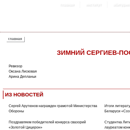
главная
институт
абитурие
ВЫ ЗДЕСЬ
главная
ЗИМНИЙ СЕРГИЕВ-ПО
Ревизор
Оксана Лисковая
Арина Депланьи
ИЗ НОВОСТЕЙ
Сергей Арутюнов награжден грамотой Министерства
Итоги литерату
Обороны
Беларуси «Соз
Поздравляем победителей конкурса свазорий
Студентка Лити
«Золотой Цицерон»
лауреатом кон