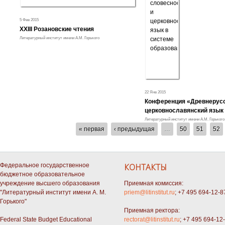
5 Фев 2015
XXIII Розановские чтения
Литературный институт имени А.М. Горького
22 Янв 2015
Конференция «Древнерусс
церковнославянский язык 
Литературный институт имени А.М. Горького
СТРАНИЦЫ
« первая
‹ предыдущая
…
50
51
52
Федеральное государственное
КОНТАКТЫ
бюджетное образовательное
учреждение высшего образования
Приемная комиссия:
"Литературный институт имени А. М.
priem@litinstitut.ru
; +7 495 694-12-8
Горького"
Приемная ректора:
Federal State Budget Educational
rectorat@litinstitut.ru
; +7 495 694-12