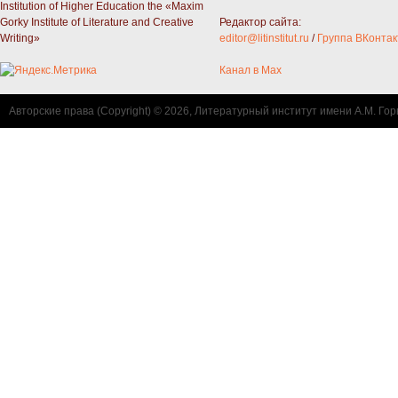
Institution of Higher Education the «Maxim
Gorky Institute of Literature and Creative
Редактор сайта:
Writing»
editor@litinstitut.ru
/
Группа ВКонтак
Канал в Max
Авторские права (Copyright) © 2026, Литературный институт имени А.М. Гор