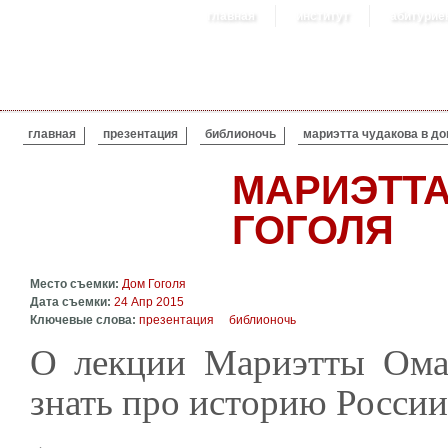
главная
институт
абитурие
ВЫ ЗДЕСЬ
главная
презентация
библионочь
мариэтта чудакова в до
МАРИЭТТА
ГОГОЛЯ
Место съемки:
Дом Гоголя
Дата съемки:
24 Апр 2015
Ключевые слова:
презентация
библионочь
О лекции Мариэтты Ома
знать про историю России