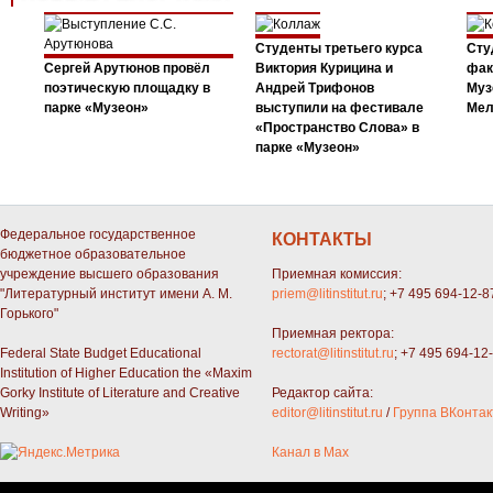
Студенты третьего курса
Сту
Сергей Арутюнов провёл
Виктория Курицина и
фак
поэтическую площадку в
Андрей Трифонов
Муз
парке «Музеон»
выступили на фестивале
Мел
«Пространство Слова» в
парке «Музеон»
Федеральное государственное
КОНТАКТЫ
бюджетное образовательное
учреждение высшего образования
Приемная комиссия:
"Литературный институт имени А. М.
priem@litinstitut.ru
; +7 495 694-12-8
Горького"
Приемная ректора:
Federal State Budget Educational
rectorat@litinstitut.ru
; +7 495 694-12
Institution of Higher Education the «Maxim
Gorky Institute of Literature and Creative
Редактор сайта:
Writing»
editor@litinstitut.ru
/
Группа ВКонтак
Канал в Max