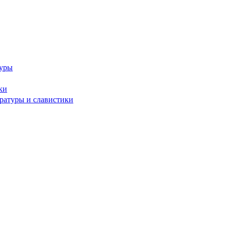
туры
ки
ературы и славистики