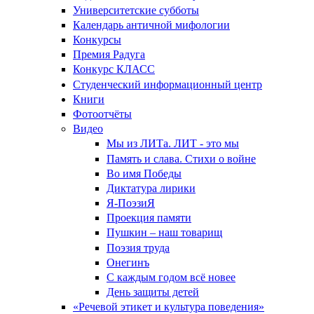
Университетские субботы
Календарь античной мифологии
Конкурсы
Премия Радуга
Конкурс КЛАСС
Студенческий информационный центр
Книги
Фотоотчёты
Видео
Мы из ЛИТа. ЛИТ - это мы
Память и слава. Стихи о войне
Во имя Победы
Диктатура лирики
Я-ПоэзиЯ
Проекция памяти
Пушкин – наш товарищ
Поэзия труда
Онегинъ
С каждым годом всё новее
День защиты детей
«Речевой этикет и культура поведения»