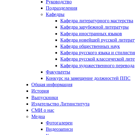
Руководство
Подразделения
Кафедры
Кафедра литературного мастерства
Кафедра зарубежной литературы
Кафедра иностранных языков
Кафедра новейшей русской литера
Кафедра общественных наук
Кафедра русского языка и стилисти
Кафедра русской классической лит
Кафедра художественного перевода
Факультеты
Конкурс на замещение должностей ППС
Общая информация
История
Выпускники
Издательство Литинститута
СМИ о нас
Медиа
Фотогалереи
Видеозаписи