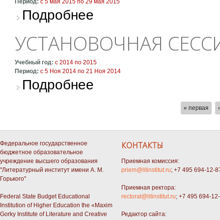
Период:
с
5 мая 2015
по
29 мая 2015
о Экзаменационная сессия 4 курса
Подробнее
УСТАНОВОЧНАЯ СЕССИ
Учебный год:
с
2014
по
2015
Период:
с
5 Ноя 2014
по
21 Ноя 2014
о Установочная сессия 4 курса
Подробнее
СТРАНИЦЫ
« первая
Федеральное государственное
КОНТАКТЫ
бюджетное образовательное
учреждение высшего образования
Приемная комиссия:
"Литературный институт имени А. М.
priem@litinstitut.ru
; +7 495 694-12-8
Горького"
Приемная ректора:
Federal State Budget Educational
rectorat@litinstitut.ru
; +7 495 694-12
Institution of Higher Education the «Maxim
Gorky Institute of Literature and Creative
Редактор сайта: