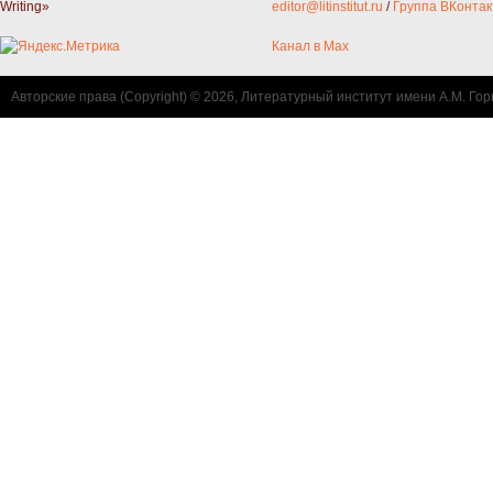
Writing»
editor@litinstitut.ru
/
Группа ВКонтак
Канал в Max
Авторские права (Copyright) © 2026, Литературный институт имени А.М. Гор