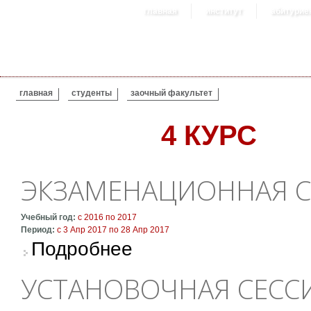
главная
институт
абитурие
ВЫ ЗДЕСЬ
главная
студенты
заочный факультет
4 КУРС
ЭКЗАМЕНАЦИОННАЯ СЕ
Учебный год:
с
2016
по
2017
Период:
с
3 Апр 2017
по
28 Апр 2017
о Экзаменационная сессия 4 курса
Подробнее
УСТАНОВОЧНАЯ СЕССИ